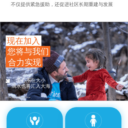
不仅提供紧急援助，还促进社区长期重建与发展
现在加入
您将与我们
合力实现
爱心不在大小
滴水也将汇入大海
©UNICEF/UN0779309/khan