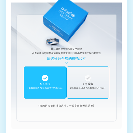
确认领取您的戒指和证书信物
点选即表示您同意从前四次每月支持中扣除小部分用于制作和寄送
请选择适合您的戒指尺寸
S 号戒指
L 号戒指
(港版圈号17# / 内圈直径18mm)
(港版圈号26# / 内圈直径21mm)
(请您再次确认戒指尺寸，一经寄出将无法退换)